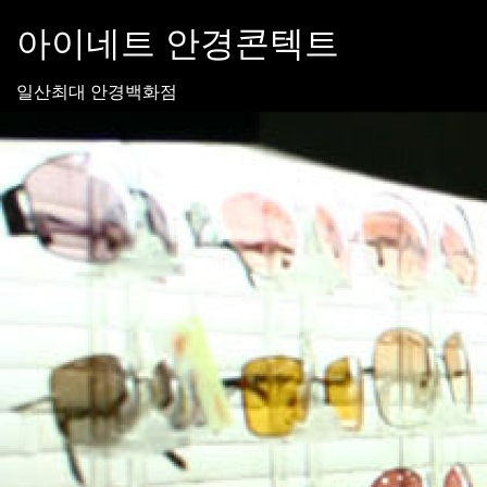
Skip
아이네트 안경콘텍트
to
content
일산최대 안경백화점