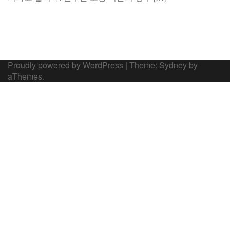
Proudly powered by WordPress
|
Theme:
Sydney
by
aThemes.